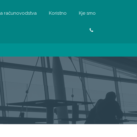
a računovodstva
Koristno
Kje smo