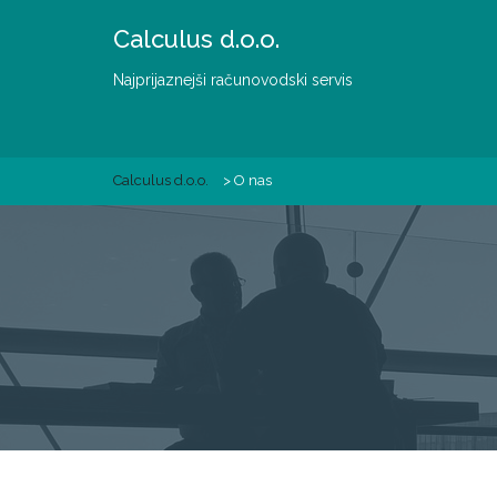
Skip
Calculus d.o.o.
to
content
Najprijaznejši računovodski servis
Calculus d.o.o.
>
O nas