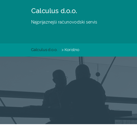
Skip
Calculus d.o.o.
to
content
Najprijaznejši računovodski servis
Calculus d.o.o.
>
Koristno