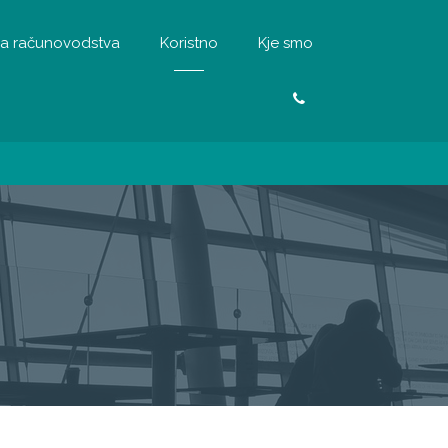
a računovodstva
Koristno
Kje smo