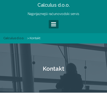
Skip
Calculus d.o.o.
to
content
Najprijaznejši računovodski servis
Calculus d.o.o.
>
Kontakt
Kontakt